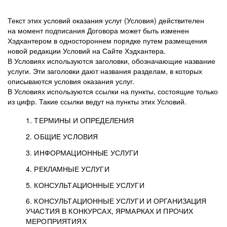
Текст этих условий оказания услуг (Условия) действителен
на момент подписания Договора может быть изменен
Хэдхантером в одностороннем порядке путем размещения
новой редакции Условий на Сайте Хэдхантера.
В Условиях используются заголовки, обозначающие название
услуги. Эти заголовки дают названия разделам, в которых
описываются условия оказания услуг.
В Условиях используются ссылки на пункты, состоящие только
из цифр. Такие ссылки ведут на пункты этих Условий.
1. ТЕРМИНЫ И ОПРЕДЕЛЕНИЯ
2. ОБЩИЕ УСЛОВИЯ
3. ИНФОРМАЦИОННЫЕ УСЛУГИ
1.1. Хэдхантер, или
Хэдхантер, ООО
4. РЕКЛАМНЫЕ УСЛУГИ
HeadHunter, или
«Хэдхантер», ИНН
2.1. Типы и статусы регистрации
5. КОНСУЛЬТАЦИОННЫЕ УСЛУГИ
Исполнитель
7718620740, адрес:
Типы регистрации
3.1. Предоставление доступа к базе данных
2.2. Активация услуг
6. КОНСУЛЬТАЦИОННЫЕ УСЛУГИ И ОРГАНИЗАЦИЯ
125047, г. Москва,
резюме с предложениями Соискателей
Описание и активация
УЧАСТИЯ В КОНКУРСАХ, ЯРМАРКАХ И ПРОЧИХ
2.1.1. Заказчику может быть присвоен один
4.0. Общие условия оказания рекламных услуг
внутригородская
о трудоустройстве с возможностью просмотра
МЕРОПРИЯТИЯХ
из Типов регистраций.
территория
4.0.1. Хэдхантер оказывает Заказчику услугу