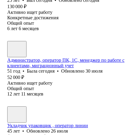
25
лет
•
Был
сегодня
•
Обновлено
сегодня
130 000
₽
Активно ищет работу
Конкретные достижения
Общий опыт
6
лет
6
месяцев
Администратор, оператор ПК, 1С, менеджер по работе с
клиентами, миграционный учет
51
год
•
Была
сегодня
•
Обновлено
30 июля
52 000
₽
Активно ищет работу
Общий опыт
12
лет
11
месяцев
Укладчик упаковщик , оператор линии
45
лет
•
Обновлено
26 июля